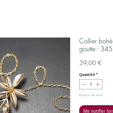
Collier bohèm
goutte - 34
Prix
39,00 €
Quantité
*
Rupture de stock
Me notifier lor