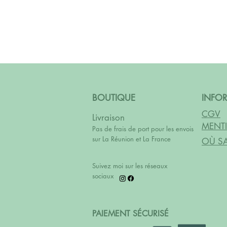
BOUTIQUE
INFO
CGV
Livraison
MENTI
Pas de frais de port pour les envois
sur La Réunion et La France
OÙ SA
Suivez moi sur les réseaux
sociaux
PAIEMENT SÉCURISÉ