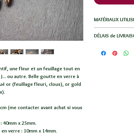
MATÉRIAUX UTILIS
Métal plaqué or, or g
DÉLAIS de LIVRAI
Livraison par La Po
Réunion, la métro
-
Réunion
: en lettre
tif, une fleur et un feuillage tout en
-
France
: en lettre s
J... ou autre. Belle goutte en verre à
-
Autres Dom-Tom
: 
é or (feuillage fleuri, clous), or gold
moyenne.
x).
-
Autres pays
: 5€ en
SANS SUIVI / 8 à 15
Votre commande ser
44cm (me contacter avant achat si vous
une petite boite em
Se référer au tableau
ri : 40mm x 25mm.
lien "INFOS LIVRAI
e en verre : 10mm x 14mm.