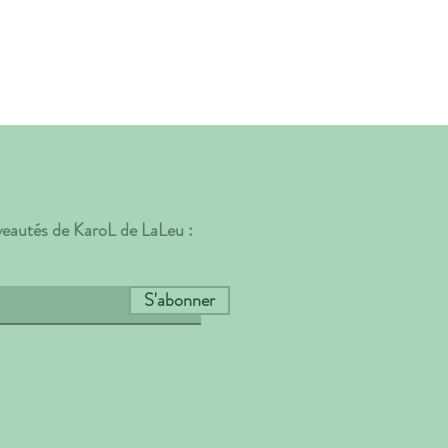
uveautés de KaroL de LaLeu :
S'abonner