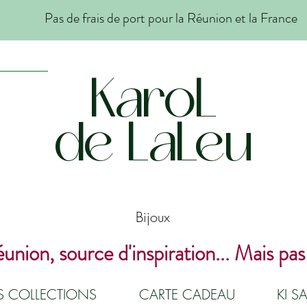
Pas de frais de port pour la Réunion et la France
KaroL
de LaLeu
Bijoux
union, source d'inspiration... Mais pas
ES COLLECTIONS
CARTE CADEAU
KI SA