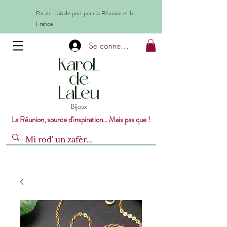
Pas de frais de port pour la Réunion et la
France
Se connecter
KaroL
de
LaLeu
Bijoux
La Réunion, source d'inspiration... Mais pas que !