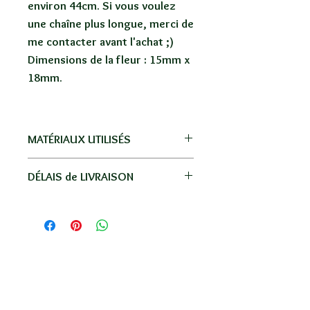
environ 44cm. Si vous voulez
une chaîne plus longue, merci de
me contacter avant l'achat ;)
Dimensions de la fleur : 15mm x
18mm.
MATÉRIAUX UTILISÉS
Or gold filled, laiton plaqué or, perle
DÉLAIS de LIVRAISON
naturelle.
Livraison par La Poste, pas de
frais de port sur la Réunion, la
métropole et les autres Dom-
Tom ;)
BOUTIQUE
Livraison
-
Réunion
: en lettre suivie / 1 à 3
Pas de frais de port pour les envois sur La Réunion et La France
jours en moyenne.
INFORMATIONS
-
France
: en lettre suivie / 4 à 6 jours