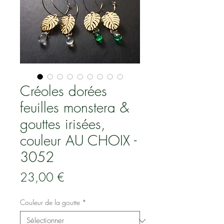
Créoles dorées
feuilles monstera &
gouttes irisées,
couleur AU CHOIX -
3052
Prix
23,00 €
Couleur de la goutte
*