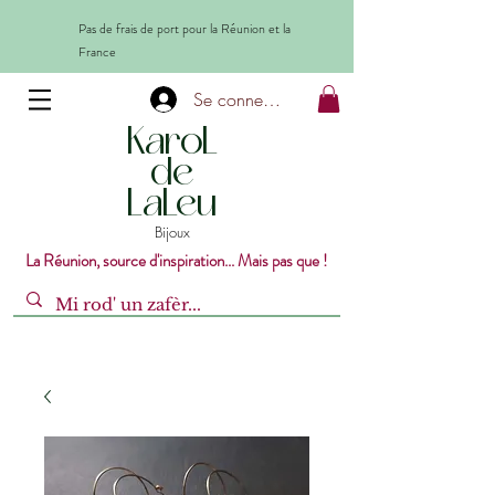
Pas de frais de port pour la Réunion et la
France
Se connecter
KaroL
de
LaLeu
Bijoux
La Réunion, source d'inspiration... Mais pas que !