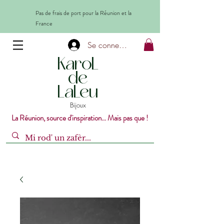
Pas de frais de port pour la Réunion et la
France
Se connecter
KaroL
de
LaLeu
Bijoux
La Réunion, source d'inspiration... Mais pas que !