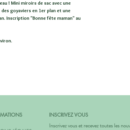
eau ! Mini miroirs de sac avec une
t des goyaviers en 1er plan et une
lan. Inscription "Bonne fête maman" au
viron.
RMATIONS
INSCRIVEZ VOUS
Inscrivez vous et recevez toutes les no