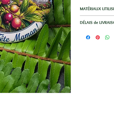
MATÉRIAUX UTILIS
Aluminium.
DÉLAIS de LIVRAI
Livraison par La Po
Réunion, la métro
-
Réunion
: en lettre
-
France
: en lettre s
-
Autres Dom-Tom
: 
moyenne.
-
Autres pays
: 5€ en
SANS SUIVI / 8 à 15
Votre commande ser
une petite boite em
Se référer au tableau
lien "INFOS LIVRAI