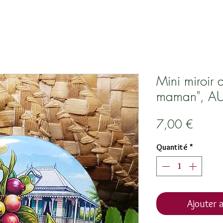
Mini miroir 
maman", A
Prix
7,00 €
Quantité
*
Ajouter a