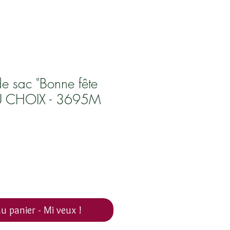
de sac "Bonne fête
U CHOIX - 3695M
u panier - Mi veux !