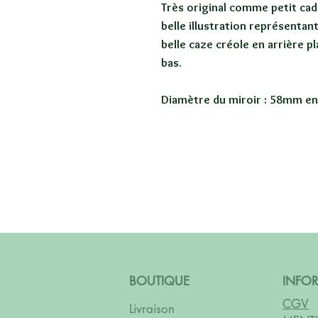
Très original comme petit cad
belle illustration représentan
belle caze créole en arrière p
bas.
Diamètre du miroir : 58mm en
BOUTIQUE
INFO
CGV
Livraison