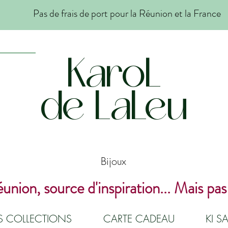
Pas de frais de port pour la Réunion et la France
KaroL
de LaLeu
Bijoux
union, source d'inspiration... Mais pas
ES COLLECTIONS
CARTE CADEAU
KI SA