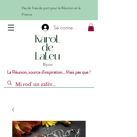
Pas de frais de port pour la Réunion et la
France
Se connecter
KaroL
de
LaLeu
Bijoux
La Réunion, source d'inspiration... Mais pas que !