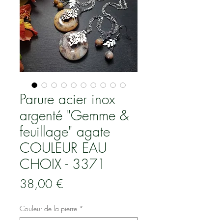
Parure acier inox
argenté "Gemme &
feuillage" agate
COULEUR EAU
CHOIX - 3371
Prix
38,00 €
Couleur de la pierre
*