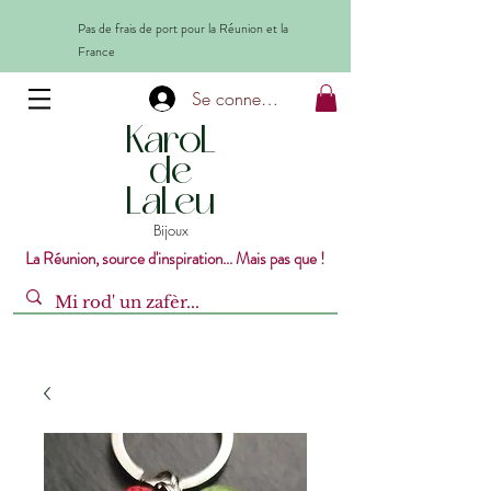
Pas de frais de port pour la Réunion et la
France
Se connecter
KaroL
de
LaLeu
Bijoux
La Réunion, source d'inspiration... Mais pas que !