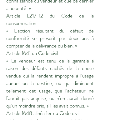
connaissance du vendeur et que ce dernier
a accepté. »
Article L217-12 du Code de la
consommation
« L'action résultant du défaut de
conformité se prescrit par deux ans à
compter de la délivrance du bien. »
Article 1641 du Code civil.
« Le vendeur est tenu de la garantie à
raison des défauts cachés de la chose
vendue qui la rendent impropre à l'usage
auquel on la destine, ou qui diminuent
tellement cet usage, que l'acheteur ne
l'aurait pas acquise, ou n'en aurait donné
qu'un moindre prix, s'il les avait connus. »
Article 1648 alinéa 1er du Code civil
« L'action résultant des vices rédhibitoires
doit être intentée par l'acquéreur dans un
délai de deux ans à compter de la