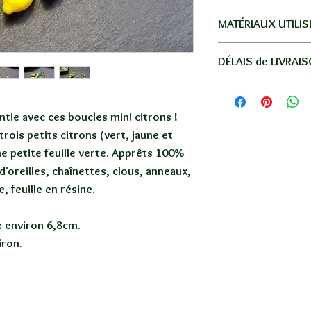
MATÉRIAUX UTILIS
Acier inoxydable, ver
DÉLAIS de LIVRAI
Livraison par La Po
Réunion, la métro
ie avec ces boucles mini citrons !
-
Réunion
: en lettre
ois petits citrons (vert, jaune et
-
France
: en lettre s
ne petite feuille verte. Apprêts 100%
-
Autres Dom-Tom
: 
d'oreilles, chaînettes, clous, anneaux,
moyenne.
, feuille en résine.
-
Autres pays
: 5€ en
SANS SUIVI / 8 à 15
: environ 6,8cm.
Votre commande ser
iron.
une petite boite em
Se référer au tableau
lien "INFOS LIVRAI