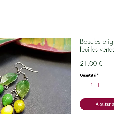
Boucles orig
feuilles vert
Prix
21,00 €
Quantité
*
Ajouter a