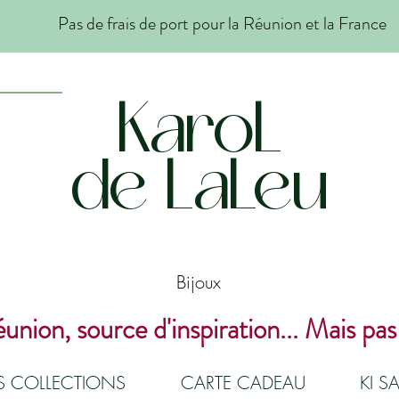
Pas de frais de port pour la Réunion et la France
KaroL
de LaLeu
Bijoux
union, source d'inspiration... Mais pas
ES COLLECTIONS
CARTE CADEAU
KI SA