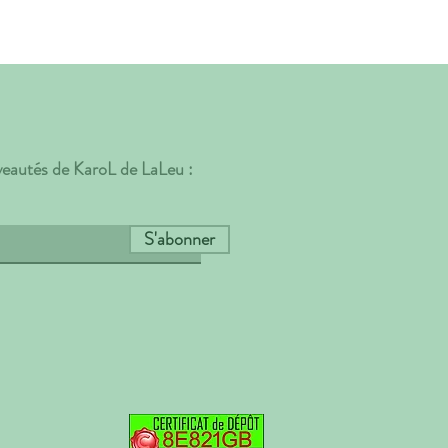
uveautés de KaroL de LaLeu :
S'abonner