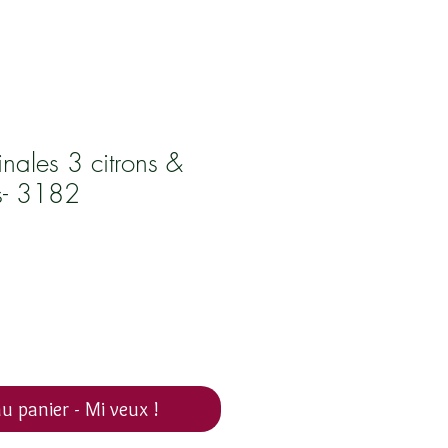
inales 3 citrons &
es- 3182
u panier - Mi veux !