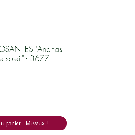
POSANTES "Ananas
e soleil" - 3677
u panier - Mi veux !