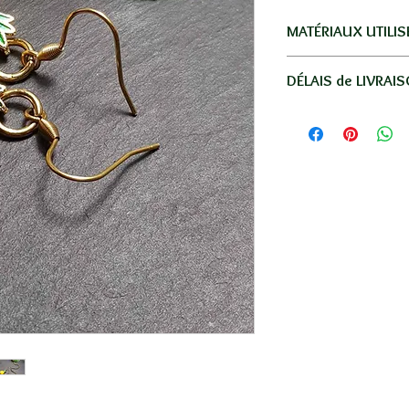
MATÉRIAUX UTILIS
Acier inoxydable dor
DÉLAIS de LIVRAI
Livraison par La Po
Réunion, la métro
-
Réunion
: en lettre
-
France
: en lettre s
-
Autres Dom-Tom
: 
moyenne.
-
Autres pays
: 5€ en
SANS SUIVI / 8 à 15
Votre commande ser
une petite boite em
Se référer au tableau
lien "INFOS LIVRAI