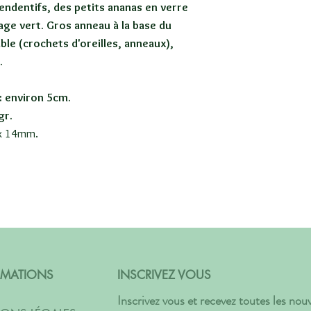
endentifs, des petits ananas en verre
lage vert. Gros anneau à la base du
able (crochets d'oreilles, anneaux),
.
: environ 5cm.
gr.
 x 14mm.
RMATIONS
INSCRIVEZ VOUS
Inscrivez vous et recevez toutes les no