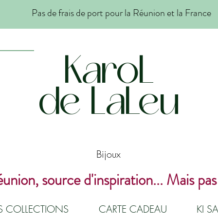
Pas de frais de port pour la Réunion et la France
KaroL
de LaLeu
Bijoux
union, source d'inspiration... Mais pas
ES COLLECTIONS
CARTE CADEAU
KI SA