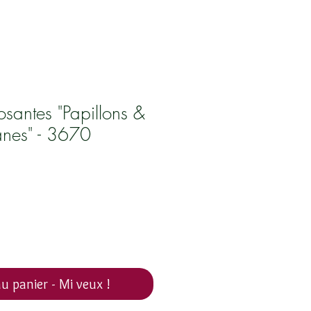
santes "Papillons &
granes" - 3670
u panier - Mi veux !