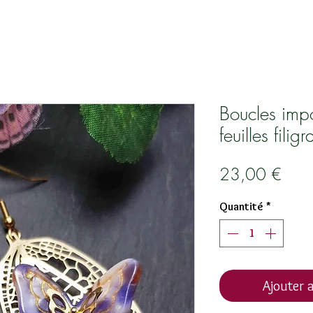
Boucles impo
feuilles fili
Prix
23,00 €
Quantité
*
Ajouter a