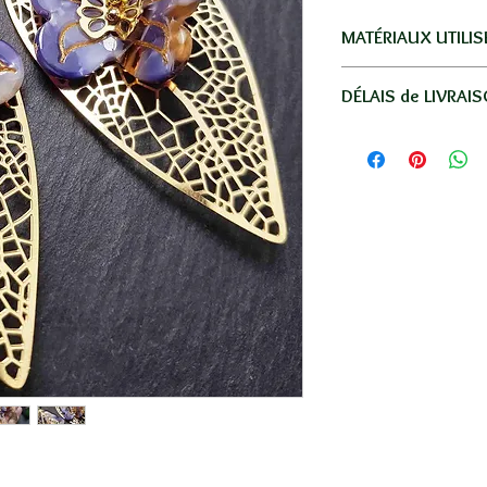
MATÉRIAUX UTILIS
Acier inoxydable dor
DÉLAIS de LIVRAI
Livraison par La Po
Réunion, la métro
-
Réunion
: en lettre
-
France
: en lettre s
-
Autres Dom-Tom
: 
moyenne.
-
Autres pays
: 5€ en
SANS SUIVI / 8 à 15
Votre commande ser
une petite boite em
Se référer au tableau
lien "INFOS LIVRAI