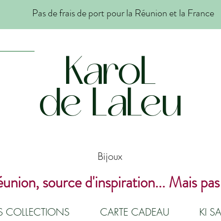
Pas de frais de port pour la Réunion et la France
KaroL
de LaLeu
Bijoux
union, source d'inspiration... Mais pas
ES COLLECTIONS
CARTE CADEAU
KI SA