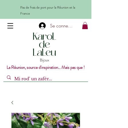
Pas de frais de port pour la Réunion et la
France
Se connecter
KaroL
de
LaLeu
Bijoux
La Réunion, source d'inspiration... Mais pas que !