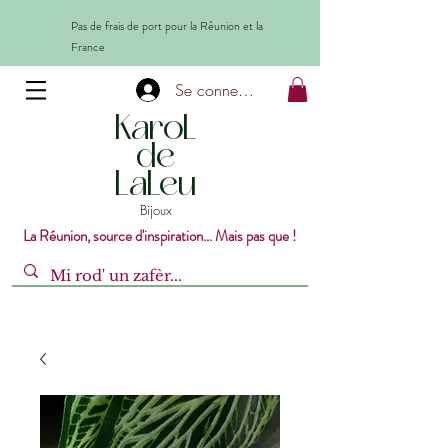
Pas de frais de port pour la Réunion et la
France
Se connecter
KaroL
de
LaLeu
Bijoux
La Réunion, source d'inspiration... Mais pas que !