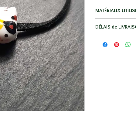
MATÉRIAUX UTILIS
Acier inoxydable dor
DÉLAIS de LIVRAI
Livraison par La Po
Réunion, la métro
-
Réunion
: en lettre
-
France
: en lettre s
-
Autres Dom-Tom
: 
moyenne.
-
Autres pays
: 5€ en
SANS SUIVI / 8 à 15
Votre commande ser
une petite boite em
Se référer au tableau
lien "INFOS LIVRAI