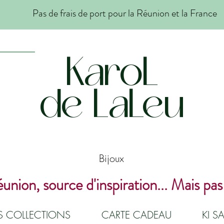
Pas de frais de port pour la Réunion et la France
KaroL
de LaLeu
Bijoux
union, source d'inspiration... Mais pas
ES COLLECTIONS
CARTE CADEAU
KI SA