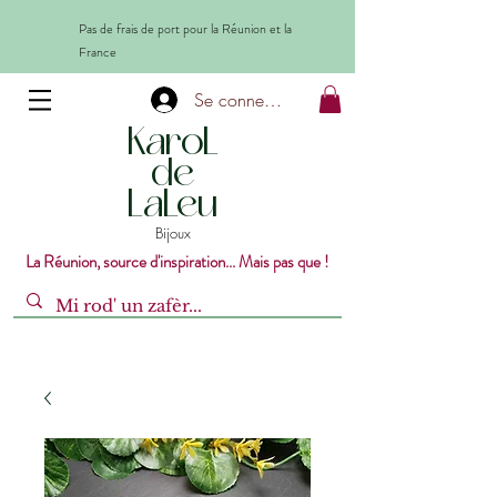
Pas de frais de port pour la Réunion et la
France
Se connecter
KaroL
de
LaLeu
Bijoux
La Réunion, source d'inspiration... Mais pas que !