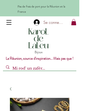
Pas de frais de port pour la Réunion et la
France
Se connecter
KaroL
de
LaLeu
Bijoux
La Réunion, source d'inspiration... Mais pas que !