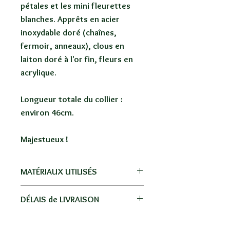
pétales et les mini fleurettes
blanches. A
pprêts en acier
inoxydable doré (chaînes,
fermoir, anneaux), clous en
laiton doré à l'or fin, fleurs en
acrylique.
Longueur totale du collier :
environ 46cm.
Majestueux !
MATÉRIAUX UTILISÉS
Acier inoxydable doré, laiton plaqué
DÉLAIS de LIVRAISON
or, acrylique.
Livraison par La Poste, pas de