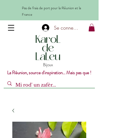
Pas de frais de port pour la Réunion et la
France
Se connecter
KaroL
de
LaLeu
Bijoux
La Réunion, source d'inspiration... Mais pas que !