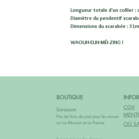
Longueur totale d'un collier 
Diamètre du pendentif scarabé
Dimensions du scarabée : 31
WAOUH-EUH-MÉI-ZING !
BOUTIQUE
INFO
CGV
Livraison
MENTI
Pas de frais de port pour les envois
sur La Réunion et La France
OÙ SA
Suivez moi sur les réseaux