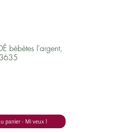
É bébètes l'argent,
 3635
u panier - Mi veux !