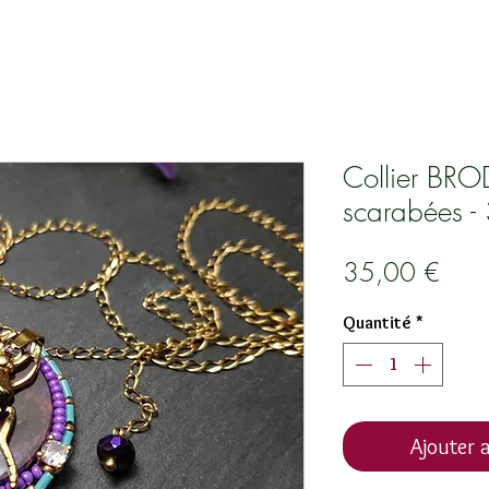
Collier BROD
scarabées -
Prix
35,00 €
Quantité
*
Ajouter a