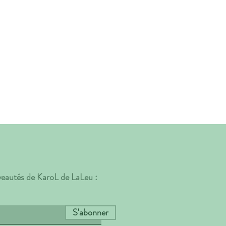
uveautés de KaroL de LaLeu :
S'abonner