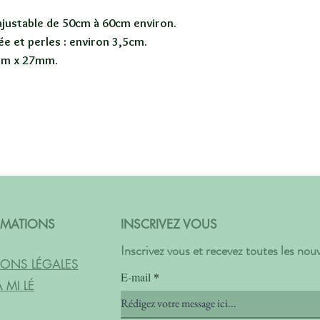
: ajustable de 50cm à 60cm environ.
e et perles : environ 3,5cm.
mm x 27mm.
RMATIONS
INSCRIVEZ VOUS
Inscrivez vous et recevez toutes les no
ONS LÉGALES
E-mail
 MI LÉ