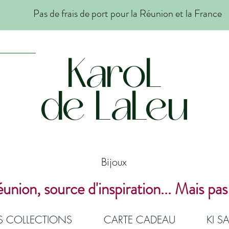
Pas de frais de port pour la Réunion et la France
KaroL
de LaLeu
Bijoux
union, source d'inspiration... Mais pas
ES COLLECTIONS
CARTE CADEAU
KI SA