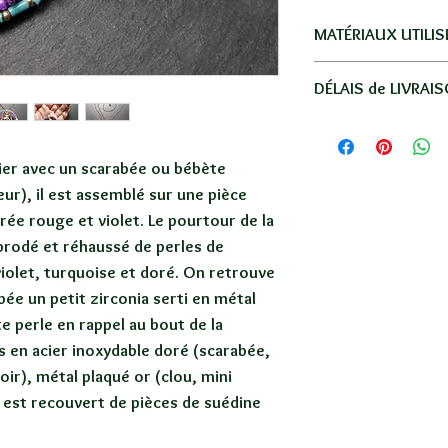
MATÉRIAUX UTILIS
Acier inoxydable dor
DÉLAIS de LIVRAI
plaqué or, or gold fi
Livraison par La Po
Réunion, la métro
lier avec un scarabée ou bébète
-
Réunion
: en lettre
ur), il est assemblé sur une pièce
-
France
: en lettre s
rée rouge et violet. Le pourtour de la
-
Autres Dom-Tom
: 
brodé et réhaussé de perles de
moyenne.
violet, turquoise et doré. On retrouve
-
Autres pays
: 5€ en
ée un petit zirconia serti en métal
SANS SUIVI / 8 à 15
ite perle en rappel au bout de la
Votre commande ser
s en acier inoxydable doré (scarabée,
une petite boite em
oir), métal plaqué or (clou, mini
Se référer au tableau
f est recouvert de pièces de suédine
lien "INFOS LIVRAI