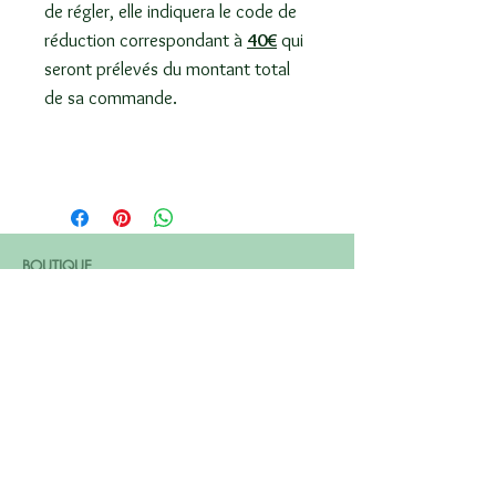
de régler, elle indiquera le code de
réduction correspondant à
40€
qui
seront prélevés du montant total
de sa commande.
BOUTIQUE
Livraison
Pas de frais de port pour les envois sur La Réunion et La France
INFORMATIONS
CGV
MENTIONS LÉGALES
OÙ SA MI LÉ
INSCRIVEZ VOUS
Inscrivez vous et recevez toutes les nouveautés de