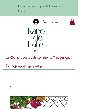
Pas de frais de port pour la Réunion et la
France
Se connecter
KaroL
de
LaLeu
Bijoux
La Réunion, source d'inspiration... Mais pas que !