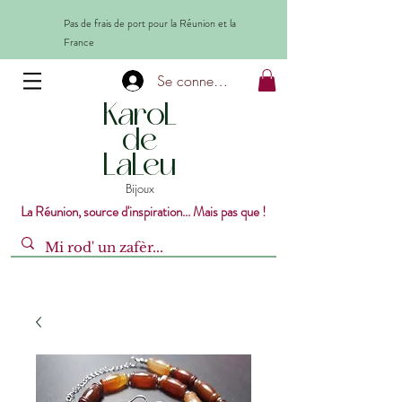
Pas de frais de port pour la Réunion et la
France
Se connecter
KaroL
de
LaLeu
Bijoux
La Réunion, source d'inspiration... Mais pas que !