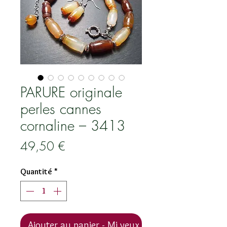
PARURE originale
perles cannes
cornaline – 3413
Prix
49,50 €
Quantité
*
Ajouter au panier - Mi veux !