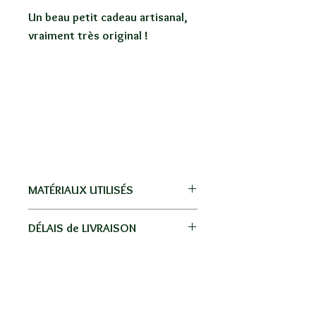
Un beau petit cadeau artisanal,
vraiment très original !
MATÉRIAUX UTILISÉS
Bois, cuir, pâte polymère, acier
DÉLAIS de LIVRAISON
inoxydable.
Livraison par La Poste, pas de
frais de port sur la Réunion, la
métropole et les autres Dom-
Tom ;)
BOUTIQUE