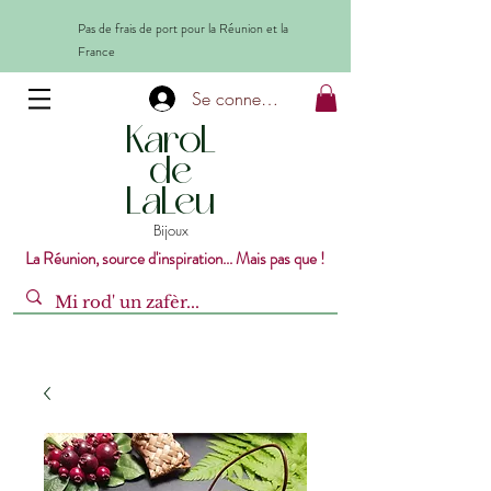
Pas de frais de port pour la Réunion et la
France
Se connecter
KaroL
de
LaLeu
Bijoux
La Réunion, source d'inspiration... Mais pas que !